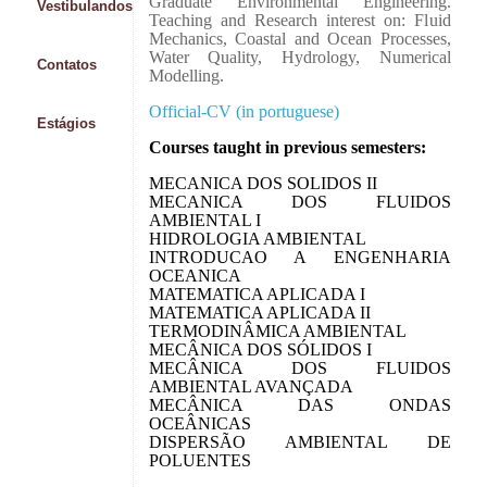
Graduate Environmental Engineering.
Vestibulandos
Teaching and Research interest on: Fluid
Mechanics, Coastal and Ocean Processes,
Water Quality, Hydrology, Numerical
Contatos
Modelling.
Official-CV (in portuguese)
Estágios
Courses taught in previous semesters:
MECANICA DOS SOLIDOS II
MECANICA DOS FLUIDOS
AMBIENTAL I
HIDROLOGIA AMBIENTAL
INTRODUCAO A ENGENHARIA
OCEANICA
MATEMATICA APLICADA I
MATEMATICA APLICADA II
TERMODINÂMICA AMBIENTAL
MECÂNICA DOS SÓLIDOS I
MECÂNICA DOS FLUIDOS
AMBIENTAL AVANÇADA
MECÂNICA DAS ONDAS
OCEÂNICAS
DISPERSÃO AMBIENTAL DE
POLUENTES