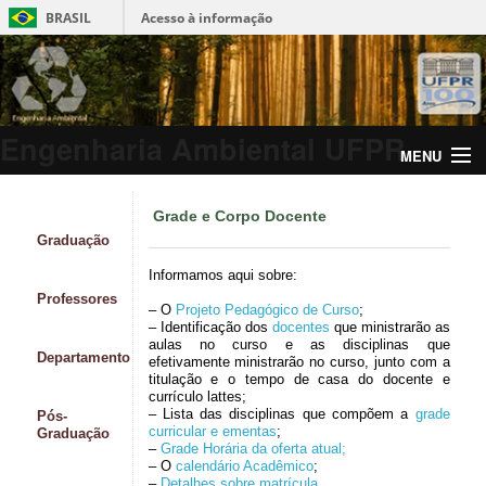
BRASIL
Acesso à informação
Engenharia Ambiental UFPR
MENU
Grade e Corpo Docente
Graduação
Informamos aqui sobre:
Professores
– O
Projeto Pedagógico de Curso
;
– Identificação dos
docentes
que ministrarão as
aulas no curso e as disciplinas que
Departamento
efetivamente ministrarão no curso, junto com a
titulação e o tempo de casa do docente e
currículo lattes;
– Lista das disciplinas que compõem a
grade
Pós-
curricular e ementas
;
Graduação
–
Grade Horária da oferta atual;
– O
calendário Acadêmico
;
–
Detalhes sobre matrícula
.