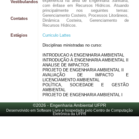
experiência na área de Engenharia Sanitária,
Vestibulandos
com ênfase em Recursos Hídricos. Atuando
principalmente nos seguintes temas:
Gerenciamento Costeiro, Processos Litorâneos,
Contatos
Dinâmica Costeira, Gerenciamento de
Recursos Hídricos.
Estágios
Curriculo Lattes
Disciplinas ministradas no curso:
INTRODUCAO A ENGENHARIA AMBIENTAL
INTRODUÇÃO À ENGENHARIA AMBIENTAL II
ANALISE DE IMPACTOS
PROJETO DE ENGENHARIA AMBIENTAL II
AVALIAÇÃO DE IMPACTO E
LICENCIAMENTO AMBIENTAL
POLÍTICA, SOCIEDADE E GESTÃO
AMBIENTAL
PROJETO DE ENGENHARIA AMBIENTAL I
©2026 - Engenharia Ambiental UFPR
Desenvolvido em Software Livre e hospedado pelo Centro de Computação
Eletrônica da UFPR