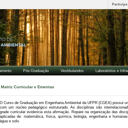
Participe
amento
Pós-Graduação
Vestibulandos
Laboratórios e Infra
Matriz Curricular e Ementas
O Curso de Graduação em Engenharia Ambiental da UFPR (CGEA) possui uma 
com um núcleo pedagógico estruturado. As disciplinas são interrelacion
grade curricular evidencia esta afirmação. Repare na organização das disci
aplicadas de: matemática, física, química, biologia, engenharia e humana
água e solo.