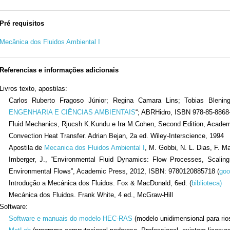
Pré requisitos
Mecânica dos Fluidos Ambiental I
Referencias e informações adicionais
Livros texto, apostilas:
Carlos Ruberto Fragoso Júnior; Regina Camara Lins; Tobias Blening
ENGENHARIA E CIÊNCIAS AMBIENTAIS
“; ABRHidro, ISBN 978-85-8868
Fluid Mechanics, Rjucsh K.Kundu e Ira M.Cohen, Second Edition, Acade
Convection Heat Transfer. Adrian Bejan, 2a ed. Wiley-Interscience, 1994
Apostila de
Mecanica dos Fluidos Ambiental I
, M. Gobbi, N. L. Dias, F. 
Imberger, J., “Environmental Fluid Dynamics: Flow Processes, Scaling
Environmental Flows”, Academic Press, 2012, ISBN: 9780120885718 (
goo
Introdução a Mecánica dos Fluidos. Fox & MacDonald, 6ed. (
biblioteca)
Mecánica dos Fluidos. Frank White, 4 ed., McGraw-Hill
Software:
Software e manuais do modelo HEC-RAS
(modelo unidimensional para rios