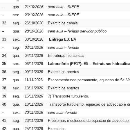
–
qua.
21/10/2026
sem aula – SIEPE
–
sex.
23/10/2026
sem aula – SIEPE
32
seg.
26/10/2026
Exercicios canais
–
qua.
28/10/2026
sem aula – feriado servidor publico
33
sex.
30/10/2026
Entrega E3, E4
–
seg.
02/11/2026
sem aula – feriado
34
qua.
04/11/2026
Estruturas hidraulicas
35
sex.
06/11/2026
Laboratório (PF17): E5 – Estruturas hidraulic
36
seg.
09/11/2026
Exercicios abertos
37
qua.
11/11/2026
Escoamento nao permanente, equacao de St. Ve
38
sex.
13/11/2026
Exercicios abertos
39
seg.
16/11/2026
7) Transporte turbulento.
40
qua.
18/11/2026
Transporte turbulento, equacao de adveccao e di
–
sex.
20/11/2026
sem aula -feriado
41
seg.
23/11/2026
Problemas e solucoes da equacao de adveccao e
42
qua.
25/11/2026
Exercicios