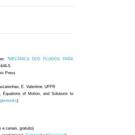
er; “
MECÂNICA DOS FLUIDOS PARA
-646-5
mic Press
Mascarenhas, E. Valentine, UFPR
, Equations of Motion, and Solutions to
gle-books
)
 e canais, gratuito)