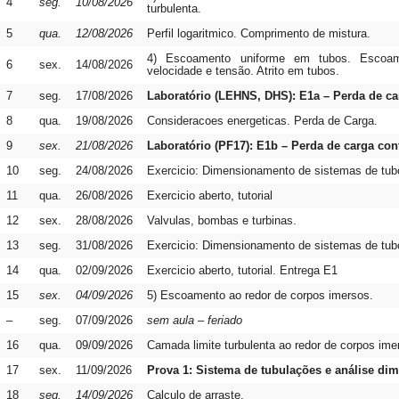
4
seg.
10/08/2026
turbulenta.
5
qua.
12/08/2026
Perfil logaritmico. Comprimento de mistura.
4) Escoamento uniforme em tubos. Escoamen
6
sex.
14/08/2026
velocidade e tensão. Atrito em tubos.
7
seg.
17/08/2026
Laboratório (LEHNS, DHS): E1a – Perda de ca
8
qua.
19/08/2026
Consideracoes energeticas. Perda de Carga.
9
sex.
21/08/2026
Laboratório (PF17): E1b – Perda de carga con
10
seg.
24/08/2026
Exercicio: Dimensionamento de sistemas de tub
11
qua.
26/08/2026
Exercicio aberto, tutorial
12
sex.
28/08/2026
Valvulas, bombas e turbinas.
13
seg.
31/08/2026
Exercicio: Dimensionamento de sistemas de tub
14
qua.
02/09/2026
Exercicio aberto, tutorial. Entrega E1
15
sex.
04/09/2026
5) Escoamento ao redor de corpos imersos.
–
seg.
07/09/2026
sem aula – feriado
16
qua.
09/09/2026
Camada limite turbulenta ao redor de corpos ime
17
sex.
11/09/2026
Prova 1: Sistema de tubulações e análise di
18
seg.
14/09/2026
Calculo de arraste.