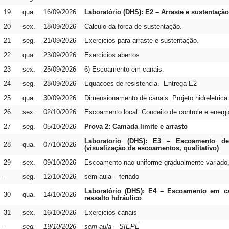
19
qua.
16/09/2026
Laboratório (DHS): E2 – Arraste e sustentaçã
20
sex.
18/09/2026
Calculo da forca de sustentação.
21
seg.
21/09/2026
Exercicios para arraste e sustentação.
22
qua.
23/09/2026
Exercicios abertos
23
sex.
25/09/2026
6) Escoamento em canais.
24
seg.
28/09/2026
Equacoes de resistencia. Entrega E2
25
qua.
30/09/2026
Dimensionamento de canais. Projeto hidreletrica
26
sex.
02/10/2026
Escoamento local. Conceito de controle e energi
27
seg.
05/10/2026
Prova 2: Camada limite e arrasto
Laboratorio (DHS): E3 – Escoamento de
28
qua.
07/10/2026
(visualização de escoamentos, qualitativo)
29
sex.
09/10/2026
Escoamento nao uniforme gradualmente variado
–
seg.
12/10/2026
sem aula – feriado
Laboratório (DHS): E4 – Escoamento em can
30
qua.
14/10/2026
ressalto hdráulico
31
sex.
16/10/2026
Exercicios canais
–
seg.
19/10/2026
sem aula – SIEPE