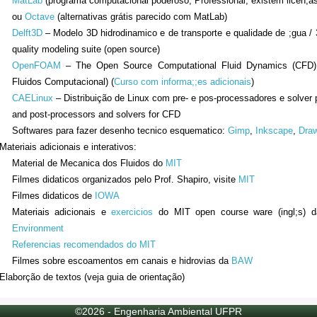
MatLab
(programa computacional poderoso, Professional, existem licen;a
ou
Octave
(alternativas grátis parecido com MatLab)
Delft3D
– Modelo 3D hidrodinamico e de transporte e qualidade de ;gua /
quality modeling suite (open source)
OpenFOAM
– The Open Source Computational Fluid Dynamics (CFD)
Fluidos Computacional) (
Curso com informa;;es adicionais
)
CAELinux
– Distribui
çã
o de Linux com pre- e pos-processadores e solver pa
and post-processors and solvers for CFD
Softwares para fazer desenho tecnico esquematico:
Gimp
,
Inkscape
,
Draw
Materiais adicionais e interativos:
Material de Mecanica dos Fluidos do
MIT
Filmes didaticos organizados pelo Prof. Shapiro, visite
MIT
Filmes didaticos de
IOWA
Materiais adicionais
e
exercicios
do MIT open course ware (ingl;s) d
Environment
Referencias recomendados do MIT
Filmes sobre escoamentos em canais e hidrovias da
BAW
Elabor
çã
o de textos
(veja g
uia de orienta
çã
o)
©2026 - Engenharia Ambiental UFPR