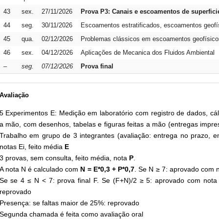
43
sex.
27/11/2026
Prova P3: Canais e escoamentos de superficie 
44
seg.
30/11/2026
Escoamentos estratificados, escoamentos geofí
45
qua.
02/12/2026
Problemas clássicos em escoamentos geofísico
46
sex.
04/12/2026
Aplicações de Mecanica dos Fluidos Ambiental
–
seg.
07/12/2026
Prova final
Avaliação
5 Experimentos E: Medição em laboratório com registro de dados, cálc
a mão, com desenhos, tabelas e figuras feitas a mão (entregas impre
Trabalho em grupo de 3 integrantes (avaliação: entrega no prazo, en
notas Ei, feito média
E
3 provas, sem consulta, feito média, nota
P
.
A nota N é calculado com
N = E*0,3 + P*0,7
. Se N ≥ 7: aprovado com n
Se se 4 ≤ N < 7: prova final F. Se (F+N)/2 ≥ 5: aprovado com nota 
reprovado
Presença: se faltas maior de 25%: reprovado
Segunda chamada é feita como avaliação oral