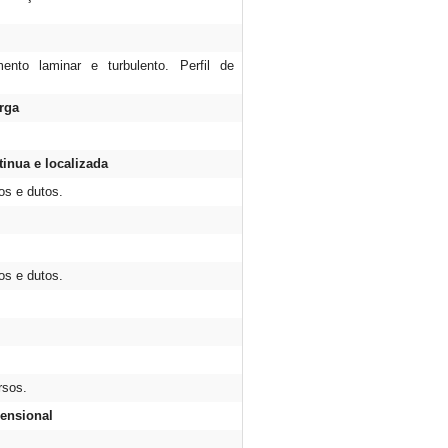
to laminar e turbulento. Perfil de
rga
tinua e localizada
os e dutos.
os e dutos.
rsos.
mensional