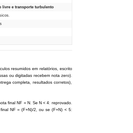
livre e transporte turbulento
sicos.
s
ulos resumidos em relatórios, escrito
ssas ou digitadas recebem nota zero).
trega completa, resultados corretos),
ota final NF = N. Se N < 4: reprovado.
final NF = (F+N)/2, ou se (F+N) < 5: