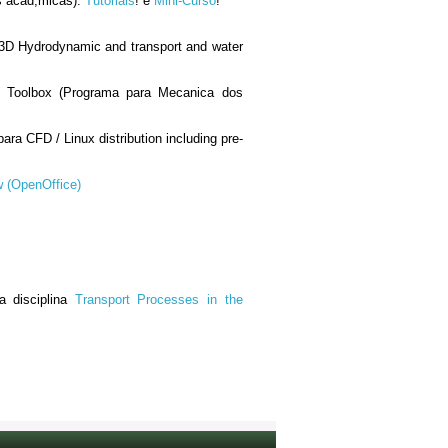
s acad;micas).
Tutoriais
! e
Mini-Curso
!
 3D Hydrodynamic and transport and water
 Toolbox (Programa para Mec
a
nica dos
ra CFD / Linux distribution including pre-
 (OpenOffice)
a disciplina
Transport Processes in the