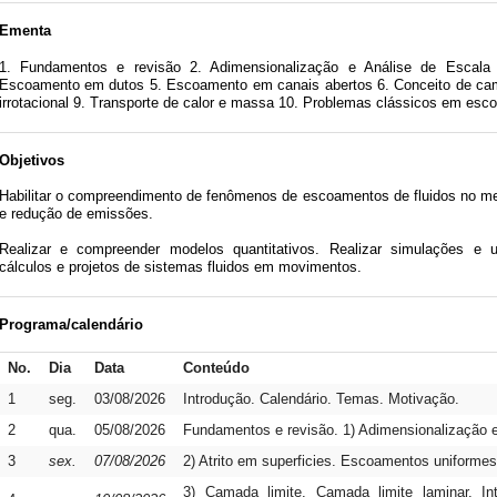
Ementa
1. Fundamentos e revisão 2. Adimensionalização e Análise de Escala 3
Escoamento em dutos 5. Escoamento em canais abertos 6. Conceito de cam
irrotacional 9. Transporte de calor e massa 10. Problemas clássicos em esc
Objetivos
Habilitar o compreendimento de fenômenos de escoamentos de fluidos no me
e redução de emissões.
Realizar e compreender modelos quantitativos. Realizar simulações e ut
cálculos e projetos de sistemas fluidos em movimentos.
Programa/calendário
No.
Dia
Data
Conteúdo
1
seg.
03/08/2026
Introdução. Calendário. Temas. Motivação.
2
qua.
05/08/2026
Fundamentos e revisão. 1) Adimensionalização e
3
sex.
07/08/2026
2) Atrito em superficies. Escoamentos uniformes
3) Camada limite. Camada limite laminar. In