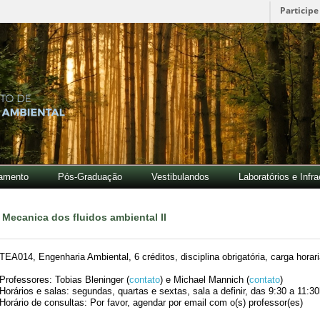
Participe
amento
Pós-Graduação
Vestibulandos
Laboratórios e Infra
Mecanica dos fluidos ambiental II
TEA014, Engenharia Ambiental, 6 créditos, disciplina obrigatória, carga horari
Professores: Tobias Bleninger (
contato
) e Michael Mannich (
contato
)
Horários e salas: segundas, quartas e sextas, sala a definir, das 9:30 a 11:3
Horário de consultas: Por favor, agendar por email com o(s) professor(es)