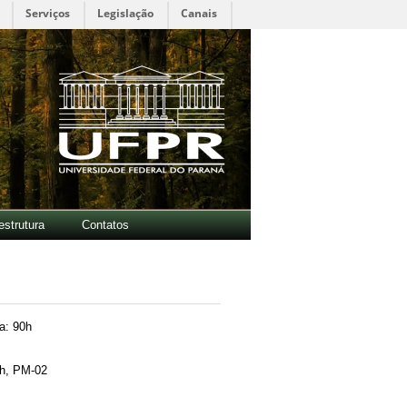
Serviços
Legislação
Canais
estrutura
Contatos
a: 90h
0h, PM-02