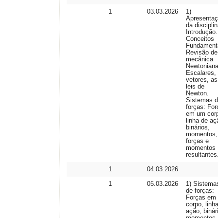
1
03.03.2026
1)
Apresenta
da disciplin
Introdução.
Conceitos
Fundamenta
Revisão de
mecânica
Newtoniana
Escalares,
vetores, as
leis de
Newton.
Sistemas d
forças: For
em um cor
linha de aç
binários,
momentos,
forças e
momentos
resultantes
1
04.03.2026
1
05.03.2026
1) Sistema
de forças:
Forças em
corpo, linh
ação, binár
momentos,