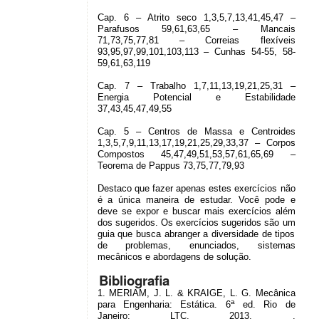
Cap. 6 – Atrito seco 1,3,5,7,13,41,45,47 –
Parafusos 59,61,63,65 – Mancais
71,73,75,77,81 – Correias flexíveis
93,95,97,99,101,103,113 – Cunhas 54-55, 58-
59,61,63,119
Cap. 7 – Trabalho 1,7,11,13,19,21,25,31 –
Energia Potencial e Estabilidade
37,43,45,47,49,55
Cap. 5 – Centros de Massa e Centroides
1,3,5,7,9,11,13,17,19,21,25,29,33,37 – Corpos
Compostos 45,47,49,51,53,57,61,65,69 –
Teorema de Pappus 73,75,77,79,93
Destaco que fazer apenas estes exercícios não
é a única maneira de estudar. Você pode e
deve se expor e buscar mais exercícios além
dos sugeridos. Os exercícios sugeridos são um
guia que busca abranger a diversidade de tipos
de problemas, enunciados, sistemas
mecânicos e abordagens de solução.
Bibliografia
1. MERIAM, J. L. & KRAIGE, L. G. Mecânica
a
para Engenharia: Estática. 6
ed. Rio de
Janeiro: LTC, 2013. .