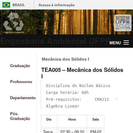
BRASIL
Acesso à informação
Engenharia Ambiental UFPR
MENU
Mecânica dos Sólidos I
Graduação
TEA005 – Mecânica dos Sólidos
I
Professores
Departamento
Pré-requisitos:  CMA212 - 
Pós-
Graduação
Dia
Hora
Sala
Terça
07:30 – 09:10
PM-02