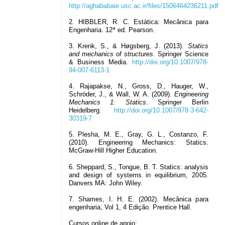
http://aghababaie.usc.ac.ir/files/1506464236211.pdf
2. HIBBLER, R. C. Estática: Mecânica para
a
Engenharia. 12
ed. Pearson.
3. Krenk, S., & Høgsberg, J. (2013).
Statics
and mechanics of structures
. Springer Science
& Business Media.
http://doi.org/10.1007/978-
94-007-6113-1
4. Rajapakse, N., Gross, D., Hauger, W.,
Schröder, J., & Wall, W. A. (2009).
Engineering
Mechanics 1: Statics
. Springer Berlin
Heidelberg.
http://doi.org/10.1007/978-3-642-
30319-7
5. Plesha, M. E., Gray, G. L., Costanzo, F.
(2010). Engineering Mechanics: Statics.
McGraw-Hill Higher Education.
6. Sheppard, S., Tongue, B. T. Statics: analysis
and design of systems in equilibrium, 2005.
Danvers MA: John Wiley.
7. Shames, I. H. E. (2002). Mecânica para
engenharia, Vol 1, 4 Edição. Prentice Hall.
Cursos online de apoio: