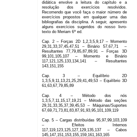
didática envolve a leitura do capítulo e a
resolução dos exercícios resolvidos.
Recomendo que você faça o maior número de
exercícios propostos em qualquer uma das
bibliografias da disciplina. A seguir, apresento
alguns exercícios sugeridos do nosso livro-
a
texto do Meriam 6
ed.
Cap. 2 – Forças 2D 1,2,3,5,9,17 – Momento
29,31,33,37,45,47,51 – Binário 57,67,71 –
Resultantes 77,79,85,87,89,91 – Forças 3D
99,101,105,107 – Momento e Binário
117,121,125,133,134,141 – Resultantes
143,151,155
Cap. 3 – Equilíbrio 2D
1,3,5,9,11,13,21,25,29,41,49,53 – Equilíbrio 3D
61,63,67,79,85,89
Cap. 4 – Método dos nós
1,3,5,7,11,15,17,19,21 – Método das seções
29,31,33,35,37,39,45,53 – Máquinas/Suportes
67,69,71,73,81,83,87,91,93,95,101,109,119
Cap. 5 – Cargas distribuídas 95,97,99,103,109
– Efeitos Internos
117,119,123,125,127,129,135,137 – Cabos
145,147,151,153,155,159,161,163,165